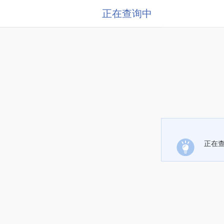
正在查询中
正在