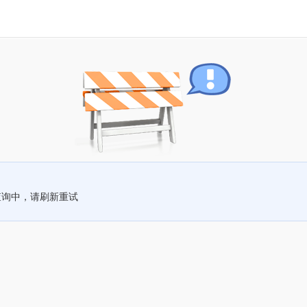
查询中，请刷新重试